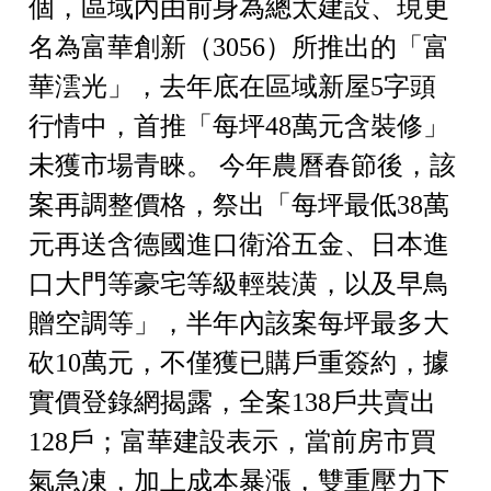
個，區域內由前身為總太建設、現更
名為富華創新（3056）所推出的「富
華澐光」，去年底在區域新屋5字頭
行情中，首推「每坪48萬元含裝修」
未獲市場青睞。
今年農曆春節後，該
案再調整價格，祭出「每坪最低38萬
元再送含德國進口衛浴五金、日本進
口大門等豪宅等級輕裝潢，以及早鳥
贈空調等」，半年內該案每坪最多大
砍10萬元，不僅獲已購戶重簽約，據
實價登錄網揭露，全案138戶共賣出
128戶；富華建設表示，當前房市買
氣急凍，加上成本暴漲，雙重壓力下