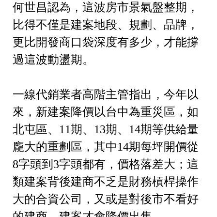
何世昌認為，這波房市景氣盤整期，
比得不僅是建案地段、規劃、品牌，
更比開發商口袋深度有多少，才能撐
過這波動盪期。
一線代銷業者高階主管指出，今年以
來，新建案降價以台中為重災區，如
北屯區、11期、13期、14期等供給量
龐大的重劃區，其中14期每坪開價從
8字頭到3字頭都有，價格落差大；這
類建案背後建商不乏是財務槓桿操作
大的合資公司，又或是對後市不看好
的建商，建案才會降價出售。